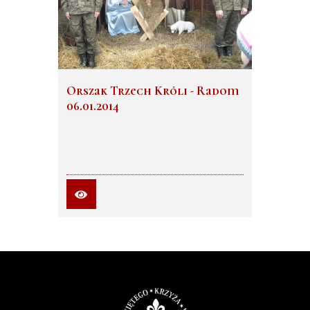
Orszak Trzech Króli - Radom
06.01.2014