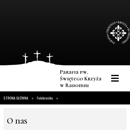
Parafia pw.
Świętego Krzyża
w Radomiu
STRONA GŁÓWNA
»
Fotokronika
»
O nas