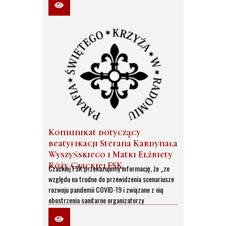
W nawiązaniu do opublikowanego 12
Komunikat dotyczący
sierpnia 2021 roku Komunikatu Komitetu
beatyfikacji Stefana Kardynała
Organizacyjnego ds. beatyfikacji Stefana
Wyszyńskiego i Matki Elżbiety
Kardynała Wyszyńskiego i Matki Elżbiety Róży
Róży Czackiej FSK.
Czackiej FSK przekazujemy informację, że „ze
względu na trudne do przewidzenia scenariusze
rozwoju pandemii COVID-19 i związane z nią
obostrzenia sanitarne organizatorzy
zdecydowali, że w uroczystościach będą mogły
uczestniczyć wyłącznie osoby posiadające karty