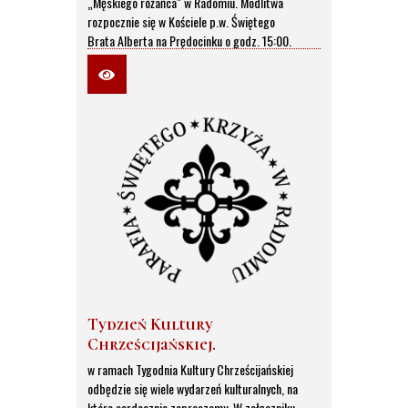
„Męskiego różańca" w Radomiu. Modlitwa
rozpocznie się w Kościele p.w. Świętego
Brata Alberta na Prędocinku o godz. 15:00.
Tydzień Kultury
Chrześcijańskiej.
W dniach 4-10 października 2021 roku
w ramach Tygodnia Kultury Chrześcijańskiej
odbędzie się wiele wydarzeń kulturalnych, na
które serdecznie zapraszamy. W załączniku