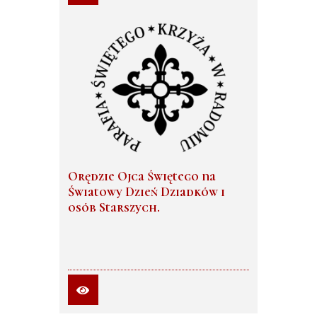
wstępu. Kliknij ponższy link, aby czytać
dalej...
Orędzie Ojca Świętego na
Światowy Dzień Dziadków i
osób Starszych.