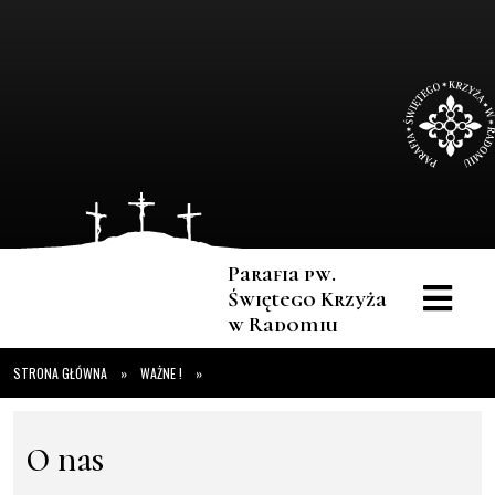
Parafia pw.
Świętego Krzyża
w Radomiu
STRONA GŁÓWNA
»
WAŻNE !
»
O nas